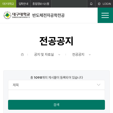
주메뉴 바로가기
본문 바로가기
대구대학교
입학안내
종합정보시스템
LOGIN
반도체전자공학전공
전
체
메
뉴
전공공지
홈
공지 및 자료실
전공공지
번호
제목
작성자
작성일
조회수
파일
총
1098
개의 게시물이 등록되어 있습니다
검색