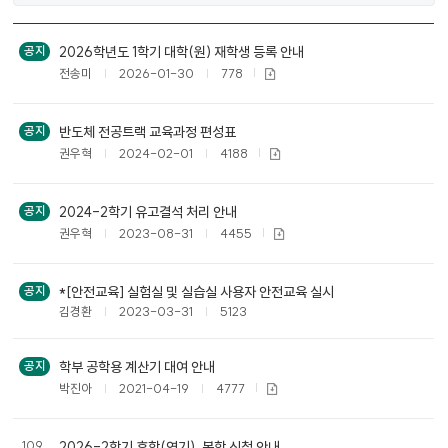
공
2026학년도 1학기 대학(원) 재학생 등록 안내
공지
지
전송미
2026-01-30
778
사
항
목
반도체 전공트랙 교육과정 편성표
공지
록
권우혁
2024-02-01
4188
2024-2학기 유고결석 처리 안내
공지
권우혁
2023-08-31
4455
*[안전교육] 실험실 및 실습실 사용자 안전교육 실시
공지
김경환
2023-03-31
5123
학부 공학용 계산기 대여 안내
공지
박진아
2021-04-19
4777
109
2026-2학기 휴학(연기), 복학 신청 안내