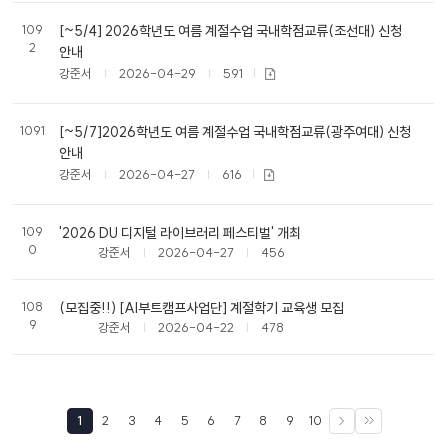
109
[~5/4] 2026학년도 여름 계절수업 국내학점교류(조선대) 신청
2
안내
강준서
2026-04-29
591
1091
[~5/7]2026학년도 여름 계절수업 국내학점교류(광주여대) 신청
안내
강준서
2026-04-27
616
109
'2026 DU 디지털 라이브러리 페스티벌' 개최
0
강준서
2026-04-27
456
108
(모집중!!) [AI부트캠프사업단] 계절학기 교육생 모집
9
강준서
2026-04-22
478
1
2
3
4
5
6
7
8
9
10
다음
끝으로