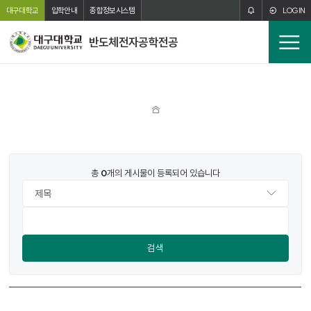
주메뉴 바로가기
본문 바로가기
대구대학교
입학안내
종합정보시스템
LOGIN
반도체전자공학전공
전
체
메
뉴
홈
번호
제목
작성자
작성일
조회수
파일
총
0
개의 게시물이 등록되어 있습니다
검색
공
지