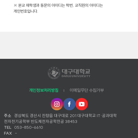
※ 본교 재학생과 동문의 아이디는 학번, 교직원의 아이디는
개인번호입니다.
개인정보처리방침
이메일무단 수집거부
인
페
유
스
이
튜
타
스
브
주소
경상북도 경산시 진량읍 대구대로 201 대구대학교 IT·공과대학
그
북
전자전기공학부 반도체전자공학전공 38453
램
TEL
053-850-6610
FAX
-